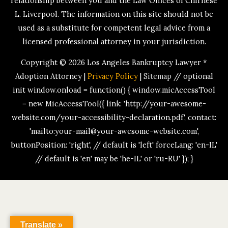
relationship between you and the Law Offices of Chirnese
L. Liverpool. The information on this site should not be
used as a substitute for competent legal advice from a
licensed professional attorney in your jurisdiction.
Copyright © 2026
Los Angeles Bankruptcy Lawyer *
Adoption Attorney
|
Privacy Policy
|
Sitemap
// optional
init window.onload = function() { window.micAccessTool
= new MicAccessTool({ link: 'http://your-awesome-
website.com/your-accessibility-declaration.pdf', contact:
'mailto:your-mail@your-awesome-website.com',
buttonPosition: 'right', // default is 'left' forceLang: 'en-IL'
// default is 'en' may be 'he-IL' or 'ru-RU' }); }
Translate »