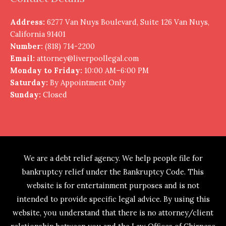
Address:
6277 Van Nuys Boulevard, Suite 126 Van Nuys,
California 91401
Number:
(818) 714-2200
Email:
attorney@liverpoollegal.com
Monday to Friday:
10:00 AM–6:00 PM
Saturday:
By Appointment Only
Sunday:
Closed
We are a debt relief agency. We help people file for
bankruptcy relief under the Bankruptcy Code. This
website is for entertainment purposes and is not
intended to provide specific legal advice. By using this
website, you understand that there is no attorney/client